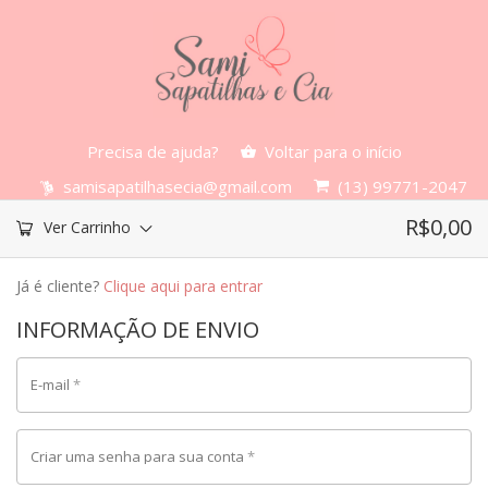
Precisa de ajuda?
Voltar para o início
samisapatilhasecia@gmail.com
(13) 99771-2047
R$
0,00
Ver Carrinho
Já é cliente?
Clique aqui para entrar
INFORMAÇÃO DE ENVIO
E-mail
*
Criar uma senha para sua conta
*