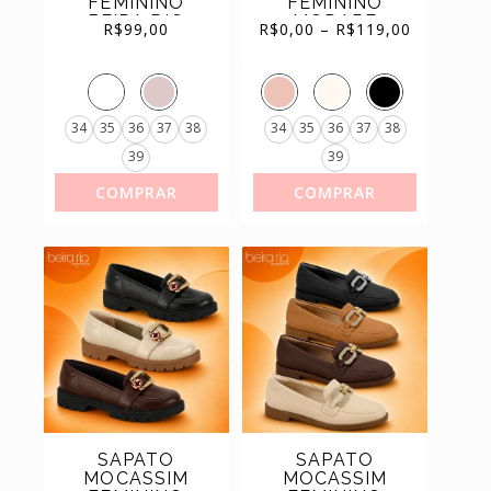
FEMININO
FEMININO
Price
BEIRA RIO
MODARE
range:
(11)
SAPATILHAS
R$0,00
R$
99,00
R$
0,00
–
R$
119,00
through
R$119,00
SOLADO
ULTRA
TRATORADO
CONFORTO
(44)
TÊNIS
ORIGINAL
REF.7357.106
REF.4283.104
34
35
36
37
38
34
35
36
37
38
39
39
COMPRAR
COMPRAR
SAPATO
SAPATO
MOCASSIM
MOCASSIM