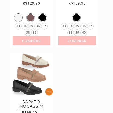
FEMININO
FEMININO
R$
129,90
R$
159,90
BEIRA RIO
FIVELA STRASS
CONFORTO
BEIRA RIO
COM FIVELA
REF.4264.211
ELEGANTE REF.
4283.132
33
34
35
36
37
33
34
35
36
37
38
39
38
39
40
COMPRAR
COMPRAR
SAPATO
MOCASSIM
TRATORADA
R$
99,00
–