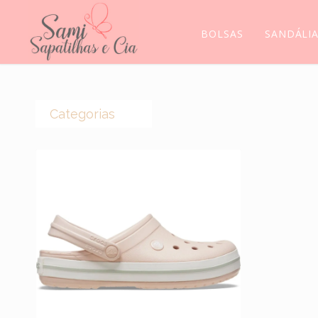
BOLSAS
SANDÁLI
Categorias
(0)
CROCS
(44)
BOLSAS
(14)
BOTAS
(5)
MEIAS
(5)
MOCASSIM
(118)
SANDÁLIAS
(6)
SCARPINS
(11)
SAPATILHAS