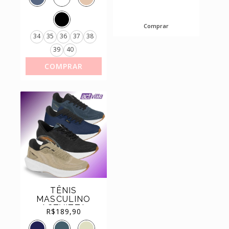
REF.4076.1350
Comprar
34
35
36
37
38
39
40
COMPRAR
TÊNIS
MASCULINO
ACTVITTA
R$
189,90
ESPORTIVO E
DIA A DIA