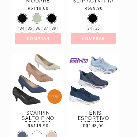
MODARE
SLIP ACTVITTA
ULTRACONFORTO
REF.4202.500
(11)
SAPATILHAS
R$
119,00
R$
89,90
SALTO
GROSSO
(44)
TÊNIS
ELÁSTICO
7187.100
34
35
36
37
39
34
35
COMPRAR
COMPRAR
SCARPIN
TÊNIS
SALTO FINO
ESPORTIVO
BEIRA RIO
ACTVITTA
R$
119,90
R$
148,00
ULTRA
64041900
CONFORTO