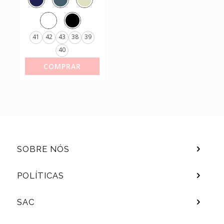
REF.4938.101
41
42
43
38
39
40
COMPRAR
SOBRE NÓS
POLÍTICAS
SAC