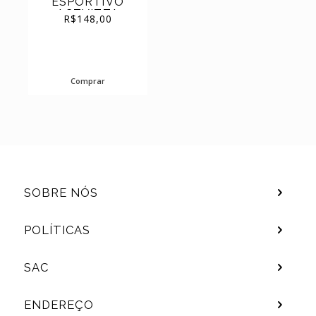
ESPORTIVO
(44)
TÊNIS
ACTVITTA
R$
148,00
64041900
Comprar
SOBRE NÓS
POLÍTICAS
SAC
ENDEREÇO