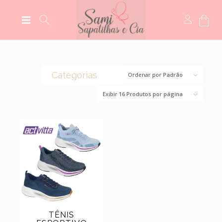
Categorias
Ordenar por
Padrão
Exibir
16 Produtos por página
(0)
CROCS
(44)
BOLSAS
(14)
BOTAS
(5)
MEIAS
(5)
MOCASSIM
(118)
SANDÁLIAS
(6)
SCARPINS
(11)
SAPATILHAS
TÊNIS