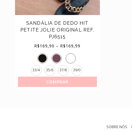
TÊNIS
SANDÁLIA DE DEDO HIT
PETITE JOLIE ORIGINAL REF.
PJ6515
Price
R$
169,90
–
R$
169,99
range:
R$169,90
33/4
35/6
37/8
39/0
through
COMPRAR
R$169,99
SOBRE NÓS