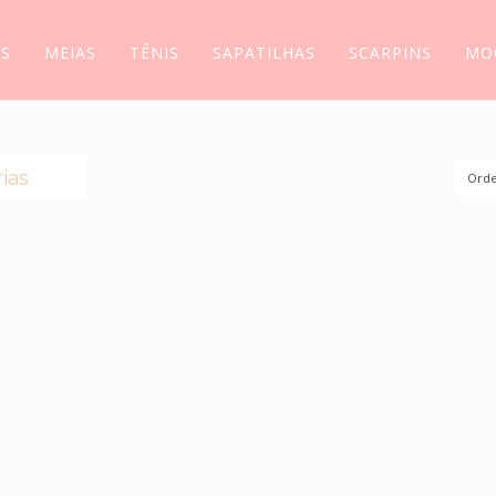
AS
MEIAS
TÊNIS
SAPATILHAS
SCARPINS
MO
ias
Orde
(0)
S
(44)
AS
(14)
S
(5)
(5)
SSIM
(118)
LIAS
(6)
INS
(11)
ILHAS