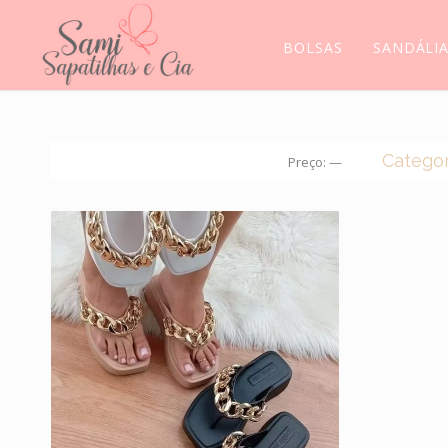
BOLSAS
SANDÁLI
Categor
Preço:
—
CROC
BOLS
BOTA
MEIAS
MOCA
SANDÁ
SCARP
SAPAT