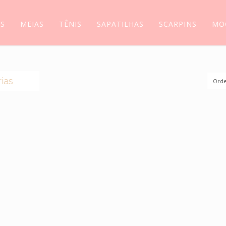
AS
MEIAS
TÊNIS
SAPATILHAS
SCARPINS
MO
ias
Orde
(0)
S
(44)
AS
(14)
S
(5)
(5)
SSIM
(118)
LIAS
(6)
INS
(11)
ILHAS