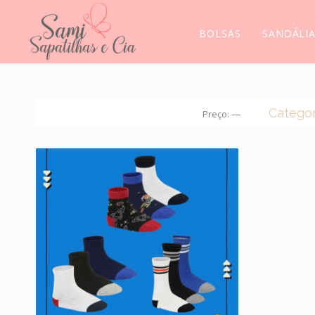
BOLSAS
SANDÁLI
Categor
Preço:
—
CROC
BOLS
BOTA
MEIAS
MOCA
SANDÁ
SCARP
SAPAT