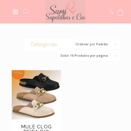
Categorias
Ordenar por
Padrão
Exibir
16 Produtos por página
(0)
CROCS
(44)
BOLSAS
(14)
BOTAS
(5)
MEIAS
(5)
MOCASSIM
(118)
SANDÁLIAS
(6)
SCARPINS
(11)
SAPATILHAS
MULE CLOG