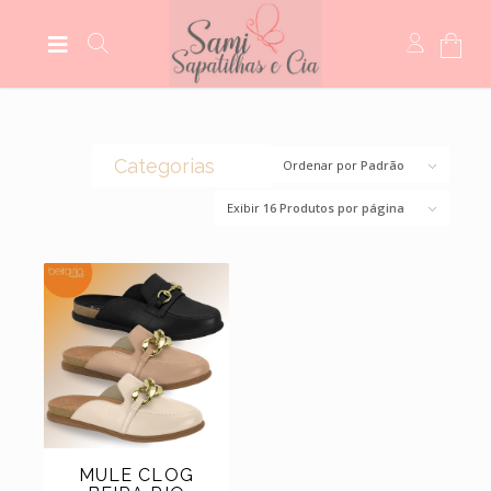
Categorias
Ordenar por
Padrão
Exibir
16 Produtos por página
(0)
CROCS
(44)
BOLSAS
(14)
BOTAS
(5)
MEIAS
(5)
MOCASSIM
(118)
SANDÁLIAS
(6)
SCARPINS
(11)
SAPATILHAS
MULE CLOG