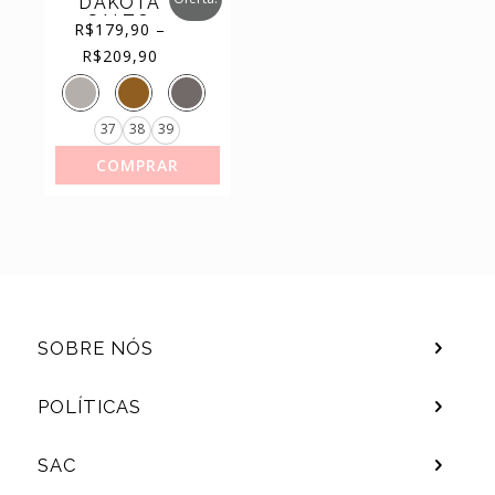
DAKOTA
SALTO
(11)
SAPATILHAS
R$
179,90
–
BLOCO
Price
range:
R$179,90
R$
209,90
REF.Y9784
through
(44)
TÊNIS
R$209,90
37
38
39
COMPRAR
SOBRE NÓS
POLÍTICAS
SAC