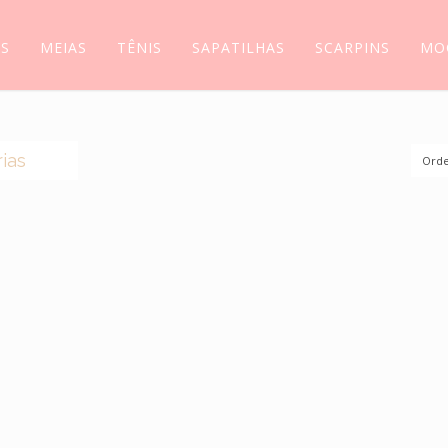
AS
MEIAS
TÊNIS
SAPATILHAS
SCARPINS
MO
ias
Orde
(0)
S
(44)
AS
(14)
S
(5)
(5)
SSIM
(118)
LIAS
(6)
INS
(11)
ILHAS