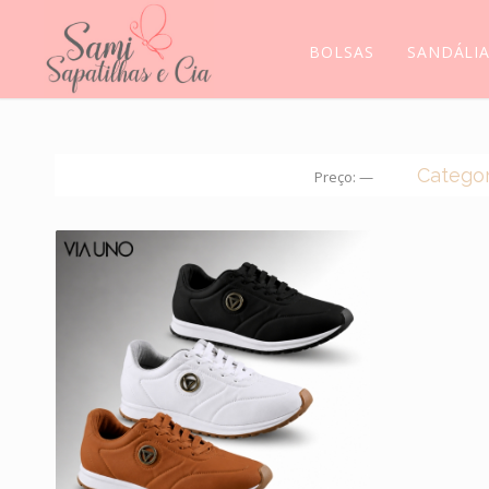
BOLSAS
SANDÁLI
Categor
Preço:
—
CROC
BOLS
BOTA
MEIAS
MOCA
SANDÁ
SCARP
SAPAT