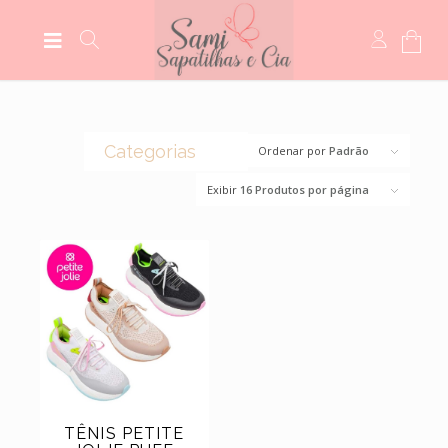
Categorias
Ordenar por
Padrão
Exibir
16 Produtos por página
(0)
CROCS
(44)
BOLSAS
(14)
BOTAS
(5)
MEIAS
(5)
MOCASSIM
(118)
SANDÁLIAS
(6)
SCARPINS
(11)
SAPATILHAS
TÊNIS PETITE