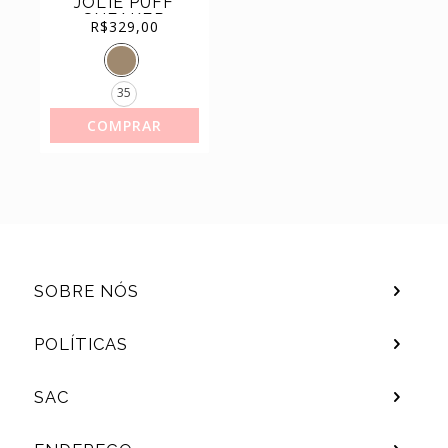
JOLIE PUFF
(44)
TÊNIS
SNEAKER
R$
329,00
PJ7130 II
35
COMPRAR
SOBRE NÓS
POLÍTICAS
SAC