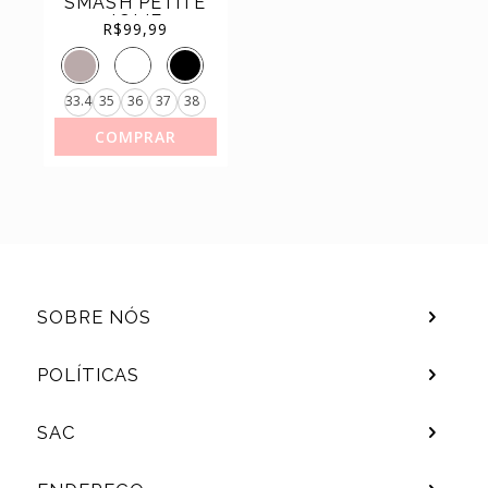
SMASH PETITE
JOLIE
(11)
SAPATILHAS
R$
99,99
ORIGINAL
(44)
TÊNIS
33.4
35
36
37
38
COMPRAR
SOBRE NÓS
POLÍTICAS
SAC