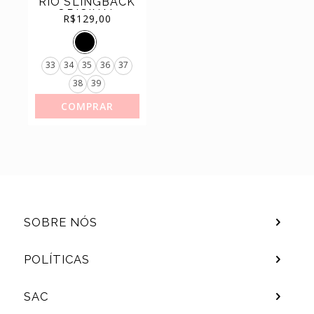
RIO SLINGBACK
(44)
TÊNIS
ORIGINAL
R$
129,00
33
34
35
36
37
38
39
COMPRAR
SOBRE NÓS
POLÍTICAS
SAC