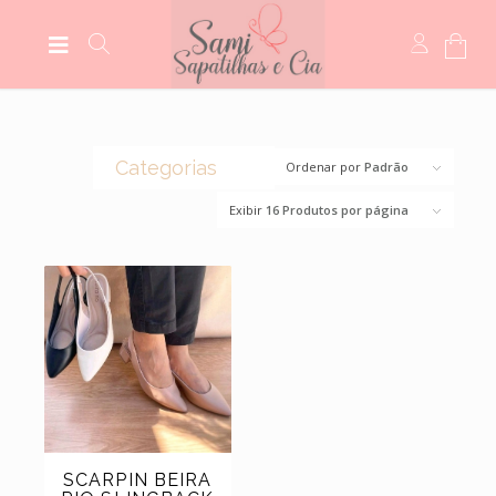
Categorias
Ordenar por
Padrão
Exibir
16 Produtos por página
(0)
CROCS
(44)
BOLSAS
(14)
BOTAS
(5)
MEIAS
(5)
MOCASSIM
(118)
SANDÁLIAS
(6)
SCARPINS
(11)
SAPATILHAS
SCARPIN BEIRA