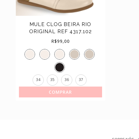
(44)
TÊNIS
MULE CLOG BEIRA RIO
ORIGINAL REF 4317.102
R$
99,00
34
35
36
37
COMPRAR