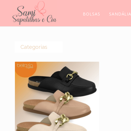
BOLSAS
SANDÁLI
Categorias
(0)
CROCS
(44)
BOLSAS
(14)
BOTAS
(5)
MEIAS
(5)
MOCASSIM
(118)
SANDÁLIAS
(6)
SCARPINS
(11)
SAPATILHAS