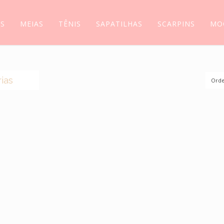
AS
MEIAS
TÊNIS
SAPATILHAS
SCARPINS
MO
ias
Orde
(0)
S
(44)
AS
(14)
S
(5)
(5)
SSIM
(118)
LIAS
(6)
INS
(11)
ILHAS