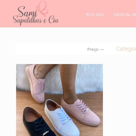
BOLSAS
SANDÁLI
Categor
Preço:
—
CROC
BOLS
BOTA
MEIAS
MOCA
SANDÁ
SCARP
SAPAT