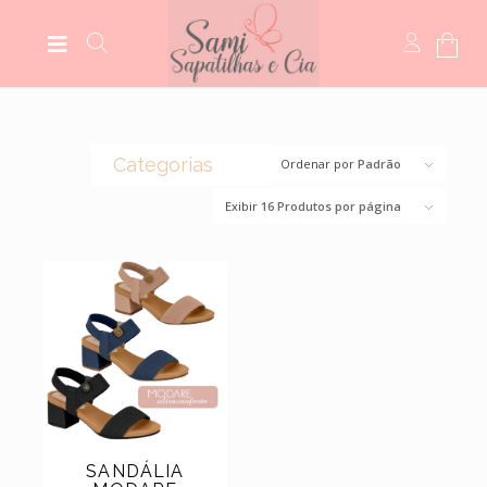
Categorias
Ordenar por
Padrão
Exibir
16 Produtos por página
(0)
CROCS
(44)
BOLSAS
(14)
BOTAS
(5)
MEIAS
(5)
MOCASSIM
(118)
SANDÁLIAS
(6)
SCARPINS
(11)
SAPATILHAS
SANDÁLIA