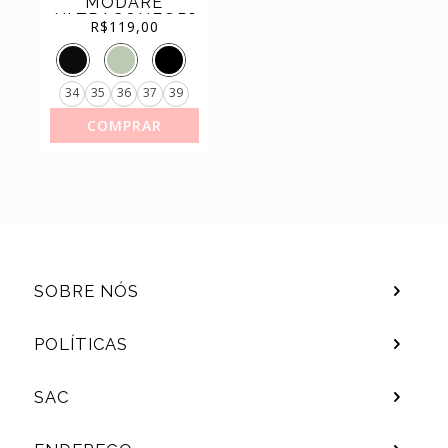
MODARE
(44)
TÊNIS
ULTRACONFORTO
R$
119,00
SALTO
GROSSO
ELÁSTICO
7187.100
34
35
36
37
39
COMPRAR
SOBRE NÓS
POLÍTICAS
SAC