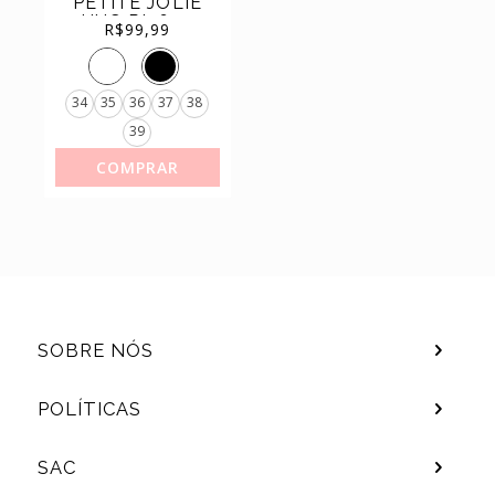
PETITE JOLIE
HUG PJ7639
(11)
SAPATILHAS
R$
99,99
(44)
TÊNIS
34
35
36
37
38
39
COMPRAR
SOBRE NÓS
POLÍTICAS
SAC