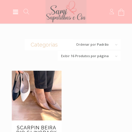
Categorias
Ordenar por
Padrão
Exibir
16 Produtos por página
(0)
CROCS
(44)
BOLSAS
(14)
BOTAS
(5)
MEIAS
(5)
MOCASSIM
(118)
SANDÁLIAS
(6)
SCARPINS
(11)
SAPATILHAS
SCARPIN BEIRA