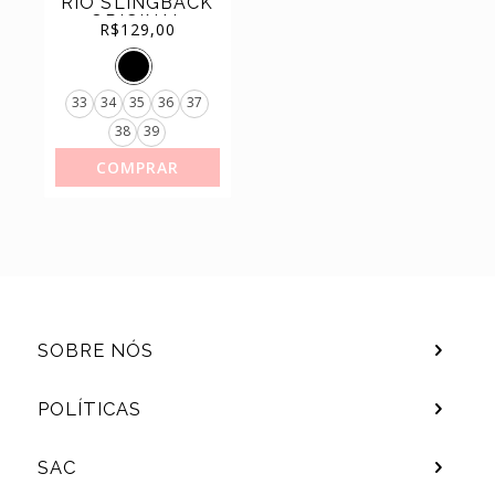
RIO SLINGBACK
(44)
TÊNIS
ORIGINAL
R$
129,00
33
34
35
36
37
38
39
COMPRAR
SOBRE NÓS
POLÍTICAS
SAC