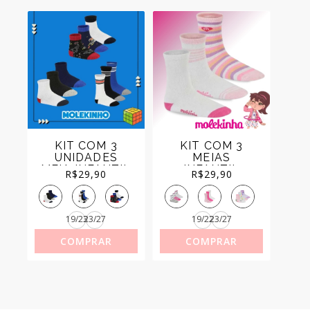
KIT COM 3
KIT COM 3
UNIDADES
MEIAS
MEIA INFANTIL
INFANTIL
R$
29,90
R$
29,90
MENINO
MENINA
MOLEKINHO
MOLEKINHA
REF.2199.1
REF.2799.1
19/23
23/27
19/22
23/27
COMPRAR
COMPRAR