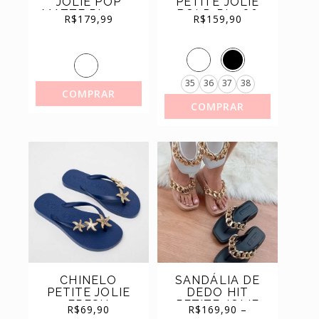
JOLIE POP
PETITE JOLIE
MATTE PJ11295
BOLD PJ7586
(11)
SAPATILHAS
R$
179,99
R$
159,90
(44)
TÊNIS
35
36
37
38
COMPRAR
COMPRAR
CHINELO
SANDÁLIA DE
PETITE JOLIE
DEDO HIT
FRESH
PETITE JOLIE
R$
69,90
R$
169,90
–
ESTRELAS
ORIGINAL REF.
Price