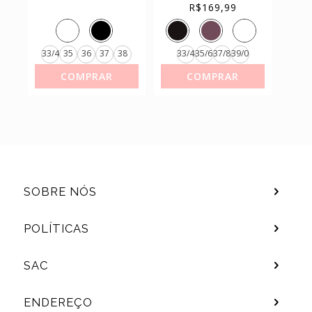
range:
R$169,90
R$
169,99
PJ7634
PJ6515
through
R$169,99
33/4
35
36
37
38
33/4
35/6
37/8
39/0
COMPRAR
COMPRAR
SOBRE NÓS
POLÍTICAS
SAC
ENDEREÇO