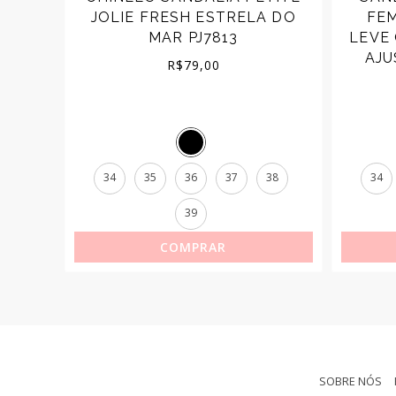
O
JOLIE FRESH ESTRELA DO
FE
103
MAR PJ7813
LEVE
AJU
R$
79,00
37
34
35
36
37
38
34
39
COMPRAR
SOBRE NÓS