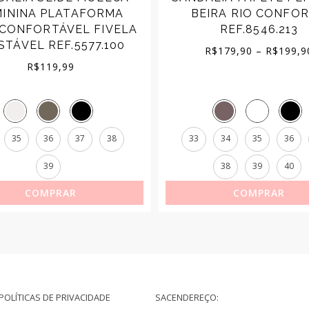
MININA PLATAFORMA
BEIRA RIO CONFO
 CONFORTÁVEL FIVELA
REF.8546.213
STÁVEL REF.5577.100
R$
179,90
–
R$
199,9
R$
119,99
35
36
37
38
33
34
35
36
39
38
39
40
COMPRAR
COMPRAR
POLÍTICAS DE PRIVACIDADE
SAC
ENDEREÇO: