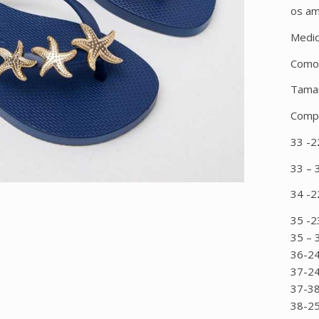
os am
Medi
Como
Tama
Comp
33 -2
33 – 
34 -2
35 -2
35 – 
36-2
37-24
37-3
38-25