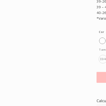
39-2
39 – 
40-26
*Vari
Cor
Tam
33/4
Calcu