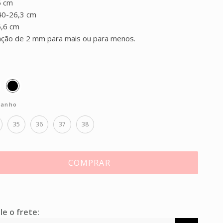
6 cm
40-26,3 cm
,6 cm
ação de 2 mm para mais ou para menos.
anho
35
36
37
38
COMPRAR
le o frete: