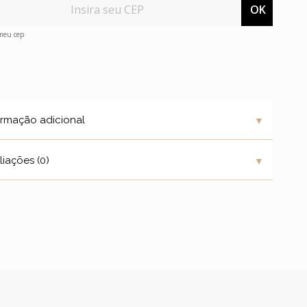
OK
 meu cep
▼
ormação adicional
▼
liações (0)