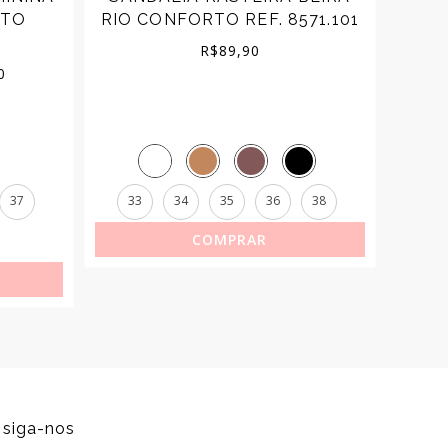
RTO
RIO CONFORTO REF. 8571.101
B
R$
89,90
Price
0
range:
R$179,90
through
37
33
34
35
36
38
33
R$199,90
COMPRAR
siga-nos