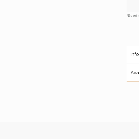
Não sei
Inf
Ava