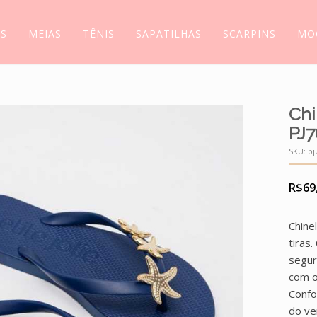
AS
MEIAS
TÊNIS
SAPATILHAS
SCARPINS
MO
Chi
PJ7
SKU:
pj
R$
69
Chine
tiras
segur
com o
Confo
do ve