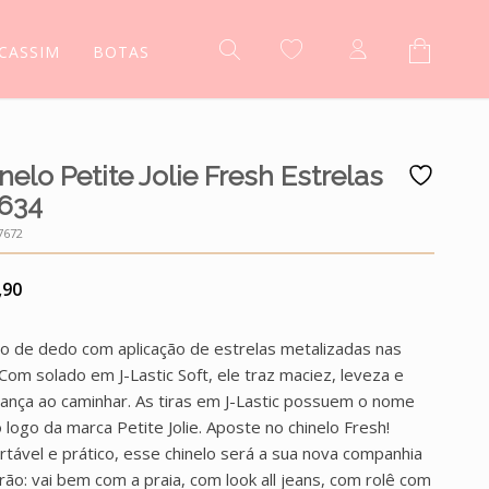
CASSIM
BOTAS
nelo Petite Jolie Fresh Estrelas
634
7672
,90
lo de dedo com aplicação de estrelas metalizadas nas
. Com solado em J-Lastic Soft, ele traz maciez, leveza e
ança ao caminhar. As tiras em J-Lastic possuem o nome
 logo da marca Petite Jolie. Aposte no chinelo Fresh!
rtável e prático, esse chinelo será a sua nova companhia
rão: vai bem com a praia, com look all jeans, com rolê com