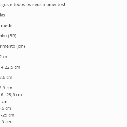
igos e todos os seus momentos!
das
 medir
nho (BR)
rimento (cm)
2 cm
34 22,5 cm
2,6 cm
3,3 cm
36- 23,6 cm
4 cm
,6 cm
8-25 cm
,3 cm