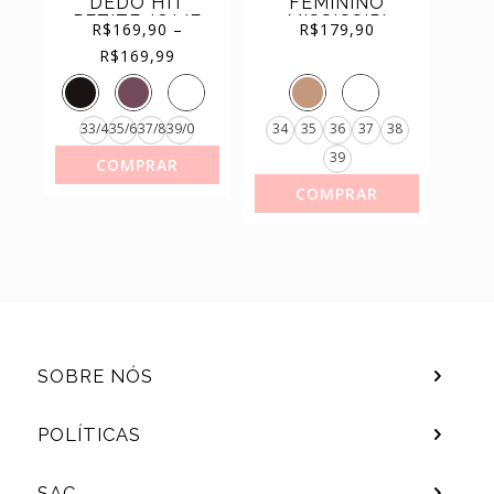
DEDO HIT
FEMININO
PETITE JOLIE
MISSISSIPI
(11)
SAPATILHAS
R$
169,90
–
R$
179,90
ORIGINAL REF.
CASUAL
Price
range:
R$169,90
R$
169,99
PJ6515
through
(44)
TÊNIS
R$169,99
33/4
35/6
37/8
39/0
34
35
36
37
38
39
COMPRAR
COMPRAR
SOBRE NÓS
POLÍTICAS
SAC