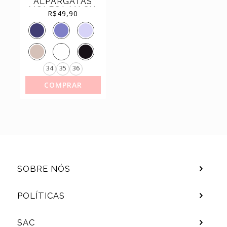
ALPARGATAS
MOLECA MACIA
(11)
SAPATILHAS
R$
49,90
REF. 5287.210
(44)
TÊNIS
34
35
36
COMPRAR
SOBRE NÓS
POLÍTICAS
SAC