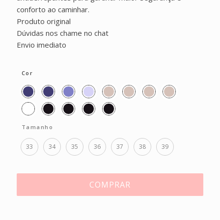
conforto ao caminhar.
Produto original
Dúvidas nos chame no chat
Envio imediato
Cor
Tamanho
33
34
35
36
37
38
39
COMPRAR