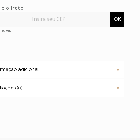
le o frete:
OK
 meu cep
▼
ormação adicional
▼
liações (0)