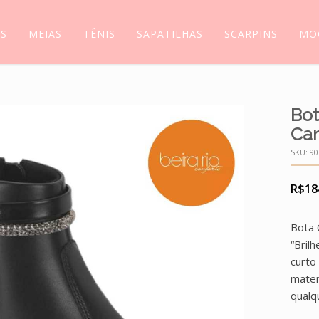
AS
MEIAS
TÊNIS
SAPATILHAS
SCARPINS
MO
Bot
Can
SKU:
90
R$
18
Bota 
“Bril
curto
mater
qualq