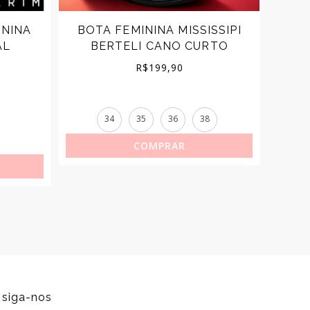
ININA
BOTA FEMININA MISSISSIPI
BOTA
AL
BERTELI CANO CURTO
SAL
R$
199,90
34
35
36
38
33
COMPRAR
siga-nos