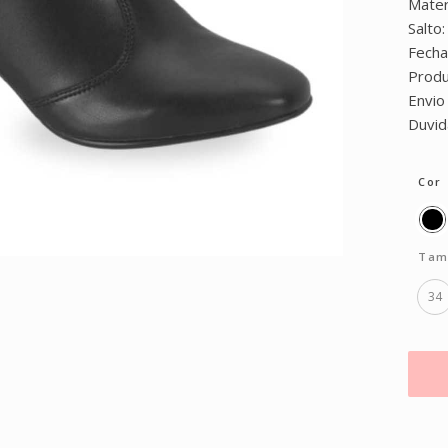
Mater
Salto
Fecha
Produ
Envio
Duvid
Cor
Tam
34