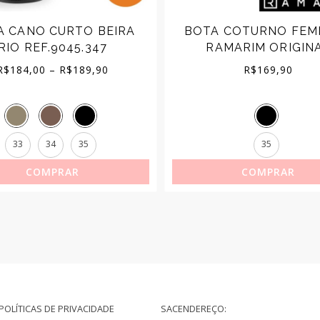
A CANO CURTO BEIRA
BOTA COTURNO FEM
RIO REF.9045.347
RAMARIM ORIGIN
Price
R$
184,00
–
R$
189,90
R$
169,90
range:
R$184,00
33
34
35
35
through
COMPRAR
COMPRAR
R$189,90
POLÍTICAS DE PRIVACIDADE
SAC
ENDEREÇO: