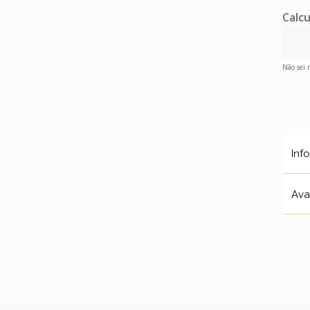
Calcu
Não sei
Inf
Ava