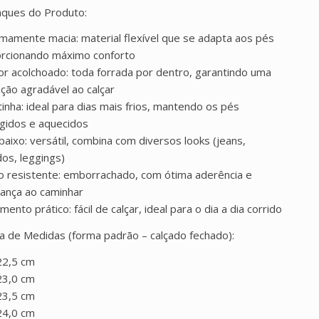
ques do Produto:
mamente macia: material flexível que se adapta aos pés
rcionando máximo conforto
ior acolchoado: toda forrada por dentro, garantindo uma
ção agradável ao calçar
inha: ideal para dias mais frios, mantendo os pés
gidos e aquecidos
baixo: versátil, combina com diversos looks (jeans,
dos, leggings)
o resistente: emborrachado, com ótima aderência e
ança ao caminhar
ento prático: fácil de calçar, ideal para o dia a dia corrido
a de Medidas (forma padrão – calçado fechado):
22,5 cm
23,0 cm
23,5 cm
24,0 cm