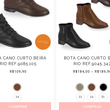
A CANO CURTO BEIRA
BOTA CANO CURTO B
RIO REF.9085.105
RIO REF.9045.34
R$
109,90
R$
184,00
–
R$
189,9
34
33
34
35
COMPRAR
COMPRAR