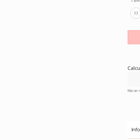
Tam
33
Calcu
Não sei
Inf