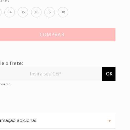
anho
34
35
36
37
38
COMPRAR
le o frete:
OK
 meu cep
▼
ormação adicional