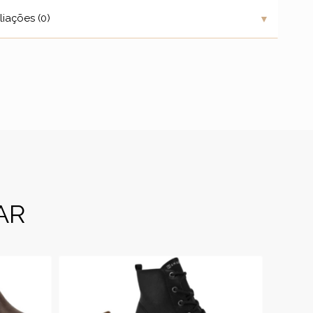
▼
liações (0)
AR