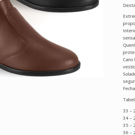
Desta
Extre
propo
Inter
sensa
Quent
prote
Cano 
vesti
Solad
segur
Fecham
Tabel
33 – 
34 – 
35 – 
36 – 