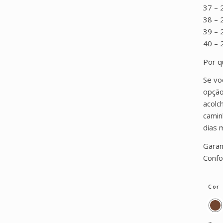
37 – 
38 – 
39 – 
40 – 
Por q
Se vo
opção
acolc
camin
dias 
Garan
Confo
Cor