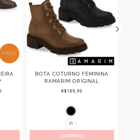
EIRA
BOTA COTURNO FEMININA
BOT
7
RAMARIM ORIGINAL
SAL
Price
0
R$
169,90
range:
R$184,00
35
through
COMPRAR