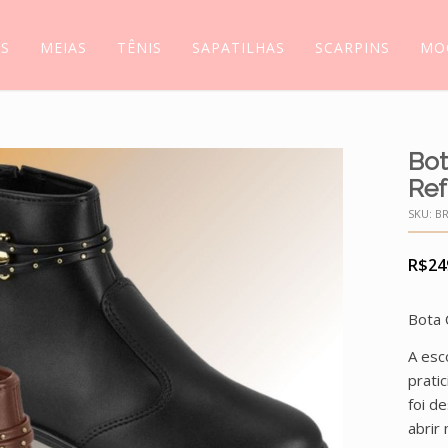
AS
MEIAS
TÊNIS
SAPATILHAS
SCARPINS
MO
Bot
Ref
SKU:
BR
R$
24
Bota 
A esc
prati
foi d
abrir