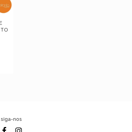
E
RTO
siga-nos