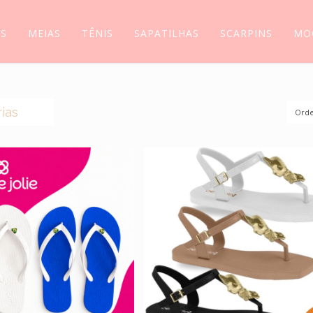
AS
MEIAS
TÊNIS
SAPATILHAS
SCARPINS
MO
ias
Orde
(0)
S
(44)
AS
(14)
S
(5)
(5)
SSIM
(118)
LIAS
(6)
INS
(11)
ILHAS