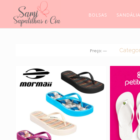
BOLSAS
SANDÁLI
Categor
Preço:
—
CROC
BOLS
BOTA
MEIAS
MOCA
SANDÁ
SCARP
SAPAT