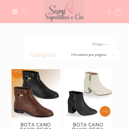
Ordenar por
Padrão
Preço:
—
Categorias
Exibir
16 Produtos por página
(0)
CROCS
(44)
BOLSAS
(14)
BOTAS
(5)
MEIAS
(5)
MOCASSIM
(118)
SANDÁLIAS
BOTA CANO
BOTA CANO
(6)
SCARPINS