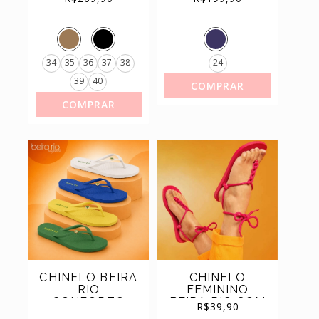
BEIRA RIO
INFANTIL
CONFORTO
REF.9093.301
34
35
36
37
38
24
39
40
COMPRAR
COMPRAR
CHINELO BEIRA
CHINELO
RIO
FEMININO
CONFORTO
BEIRA RIO COM
R$
39,90
BRASIL
AMARRAÇÃO