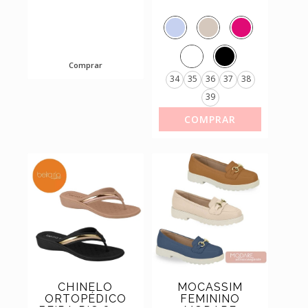
REF.8449.326
8449.905
Comprar
34
35
36
37
38
39
COMPRAR
CHINELO
MOCASSIM
ORTOPÉDICO
FEMININO
Price