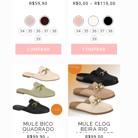
BEIRA RIO 8224
MODARE
range:
R$0,00
R$
59,90
R$
0,00
–
R$
119,00
through
R$119,00
ULTRA
CONFORTO
REF.7357.106
34
35
36
37
38
34
35
36
37
38
39
39
COMPRAR
COMPRAR
MULE BICO
MULE CLOG
QUADRADO
BEIRA RIO
COM FIVELA
ORIGINAL REF
R$
99,90
–
R$
99,00