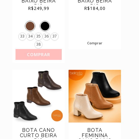
BAIXO BEIRA
BAIXO BEIRA
RIO
RIO
(11)
SAPATILHAS
R$
249,99
R$
184,00
CONFORTO
REF.9076.108
REF.9085.109
(44)
TÊNIS
33
34
35
36
37
Comprar
38
COMPRAR
BOTA CANO
BOTA
CURTO BEIRA
FEMININA