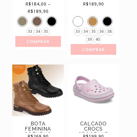
RIO
CANO BAIXO
R$
184,00
–
R$
189,90
REF.9045.347
SALTO BLOCO
Price
range:
R$184,00
R$
189,90
REF.9076.111
through
R$189,90
33
34
35
33
34
35
36
38
39
40
COMPRAR
COMPRAR
BOTA
CALCADO
FEMININA
CROCS
COTURNO
CROCBAND
R$
269,90
R$
199,90