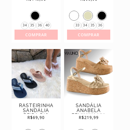
CONFORTO
DEDO ANEL
REF.7215.103
REF: 8513.113
34
35
36
40
33
34
35
36
COMPRAR
COMPRAR
RASTEIRINHA
SANDÁLIA
SANDÁLIA
ANABELA
BEIRA RIO
FEMININA VIA
R$
69,90
R$
219,99
CHINELO
UNO COM
CONFORTÁVEL
APLIQUE DE