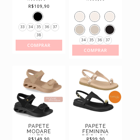
BEIRA RIO
4317.102
Price
range:
R$99,90
R$
109,90
ORIGINAL
through
R$109,90
RE.4323.100
33
34
35
36
37
38
34
35
36
37
COMPRAR
COMPRAR
PAPETE
PAPETE
MODARE
FEMININA
ULTRA
BEIRA RIO
R$
149,90
R$
99,90