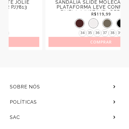
SANDÁLIA SLIDE MOLECA FEMININA
PLATAFORMA LEVE CONFORTÁVEL
FIVELA AJUSTÁVEL REF.5577.100
R$
119,99
34
35
36
37
38
39
COMPRAR
SOBRE NÓS
POLÍTICAS
SAC