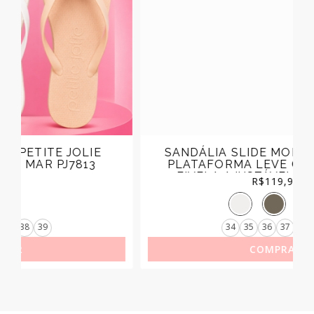
SANDÁLIA SLIDE MOLECA FEMININA
PLATAFORMA LEVE CONFORTÁVEL
FIVELA AJUSTÁVEL REF.5577.100
R$
119,99
34
35
36
37
38
39
COMPRAR