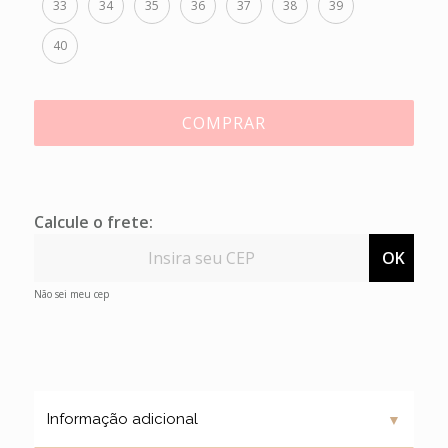
33
34
35
36
37
38
39
40
COMPRAR
Calcule o frete:
OK
Não sei meu cep
▼
Informação adicional