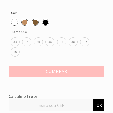
Cor
Tamanho
33
34
35
36
37
38
39
40
COMPRAR
Calcule o frete:
OK