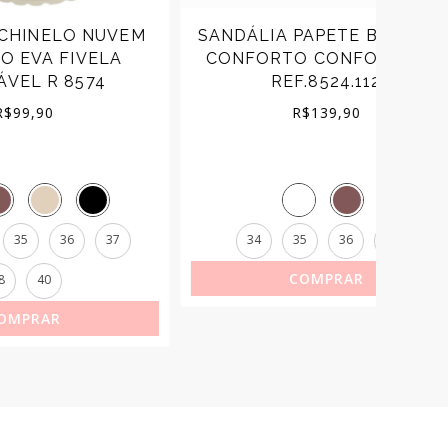
NUVEM
SANDÁLIA PAPETE BEIRA RIO
ELA
CONFORTO CONFORTÁVEL
F
4
REF.8524.112
APL
R$
139,90
37
34
35
36
38
34
COMPRAR