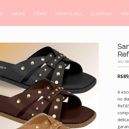
AS
MEIAS
TÊNIS
SAPATILHAS
SCARPINS
MO
San
Ref
SKU:
B8
R$
89
A esc
no di
Ref.8
compo
delic
garan