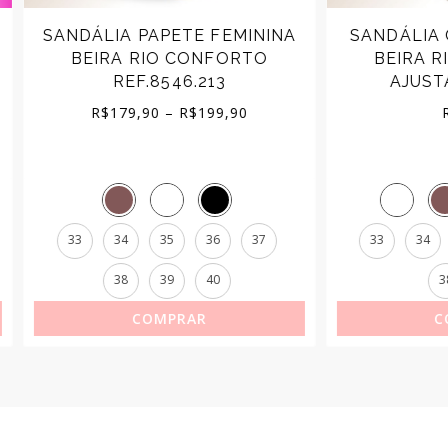
LIA PAPETE FEMININA
SANDÁLIA CHINELO 
IRA RIO CONFORTO
BEIRA RIO EVA FIV
REF.8546.213
AJUSTÁVEL R 857
Price
R$
179,90
–
R$
199,90
R$
99,90
range:
R$179,90
through
34
35
36
37
33
34
35
36
R$199,90
38
39
40
38
40
COMPRAR
COMPRAR