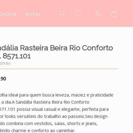
CASSIM
BOTAS
dália Rasteira Beira Rio Conforto
. 8571.101
571101
,90
olha ideal para quem busca leveza, maciez e praticidade
a a dia.A Sandália Rasteira Beira Rio Conforto
571.101 possui visual casual e elegante, perfeita para
r looks versáteis do trabalho ao passeio.Seu design
ado combina com vestidos, saias, shorts e jeans,
tindo charme e conforto ao caminhar.