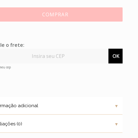
COMPRAR
le o frete:
OK
 meu cep
▼
ormação adicional
▼
liações (0)