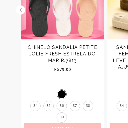
RMA
CHINELO SANDÁLIA PETITE
SAN
O
JOLIE FRESH ESTRELA DO
FE
103
MAR PJ7813
LEVE
AJU
R$
79,00
37
34
35
36
37
38
34
39