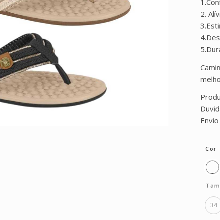
1.Con
2. Al
3.Est
4.Des
5.Dur
Camin
melho
Produ
Duvid
Envio
Cor
Tam
34