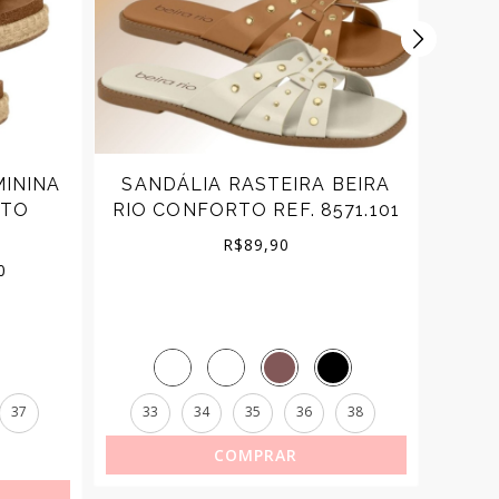
MININA
SANDÁLIA RASTEIRA BEIRA
SAN
RTO
RIO CONFORTO REF. 8571.101
B
R$
89,90
Price
0
range:
R$179,90
through
37
33
34
35
36
38
33
R$199,90
COMPRAR