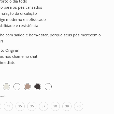
forto o dia todo
ívio para os pés cansados
imulação da circulação
ign moderno e sofisticado
abilidade e resistência
he com saúde e bem-estar, porque seus pés merecem o
r!
to Original
as nos chame no chat
 imediato
anho
41
35
36
37
38
39
40