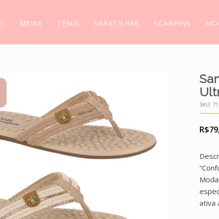
AS
MEIAS
TÊNIS
SAPATILHAS
SCARPINS
MO
San
Ult
SKU:
71
R$
79
Descr
“Conf
Modar
espec
ativa