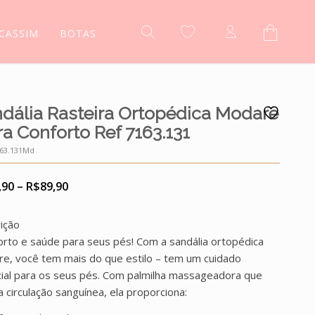
CASSIM
BOTAS
dália Rasteira Ortopédica Modare
ra Conforto Ref 7163.131
63.131Md
Price
,90
–
R$
89,90
range:
R$79,90
ição
through
orto e saúde para seus pés! Com a sandália ortopédica
R$89,90
e, você tem mais do que estilo – tem um cuidado
ial para os seus pés. Com palmilha massageadora que
 a circulação sanguínea, ela proporciona: