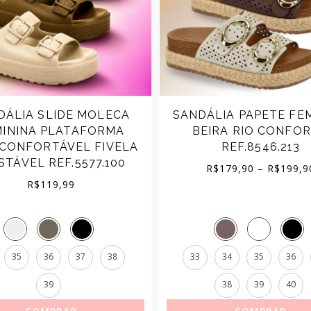
DÁLIA SLIDE MOLECA
SANDÁLIA PAPETE FE
MININA PLATAFORMA
BEIRA RIO CONFO
 CONFORTÁVEL FIVELA
REF.8546.213
STÁVEL REF.5577.100
R$
179,90
–
R$
199,9
R$
119,99
35
36
37
38
33
34
35
36
39
38
39
40