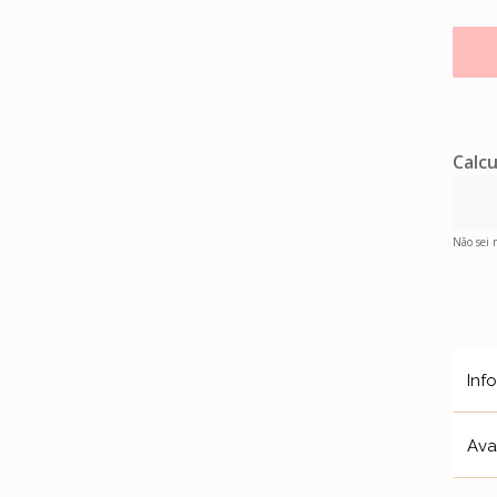
Calcu
Não sei
Inf
Ava