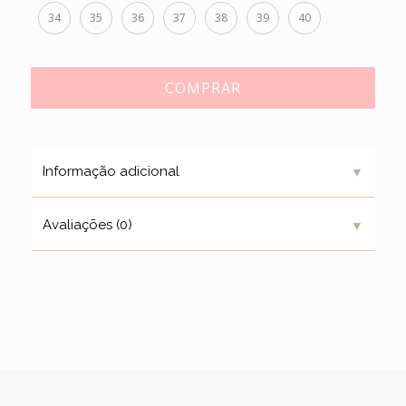
34
35
36
37
38
39
40
COMPRAR
▼
Informação adicional
▼
Avaliações (0)