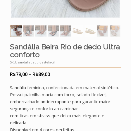
Sandália Beira Rio de dedo Ultra
conforto
SKU:
sandaliadedo-vestefacil
Price
R$
79,00
–
R$
89,00
range:
R$79,00
through
R$89,00
Sandália feminina, confeccionada em material sintético.
Possui palmilha macia com forro, solado flexível,
emborrachado antiderrapante para garantir maior
segurança e conforto ao caminhar.
com tiras em strass que deixa mais elegante e
delicada.
Disponível em 4 cores perfeitas.