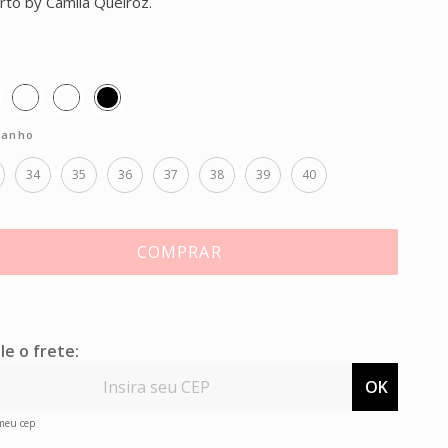
rto by Camila Queiroz.
anho
34
35
36
37
38
39
40
COMPRAR
le o frete:
OK
 meu cep