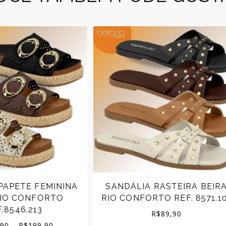
ÁLIA RASTEIRA BEIRA
SANDÁLIA CHINELO 
ONFORTO REF. 8571.101
BEIRA RIO EVA FIV
AJUSTÁVEL R 857
R$
89,90
R$
99,90