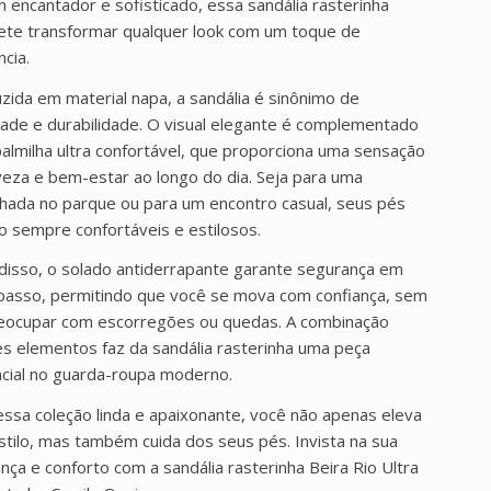
n encantador e sofisticado, essa sandália rasterinha
te transformar qualquer look com um toque de
ncia.
zida em material napa, a sandália é sinônimo de
dade e durabilidade. O visual elegante é complementado
palmilha ultra confortável, que proporciona uma sensação
veza e bem-estar ao longo do dia. Seja para uma
hada no parque ou para um encontro casual, seus pés
ão sempre confortáveis e estilosos.
disso, o solado antiderrapante garante segurança em
passo, permitindo que você se mova com confiança, sem
eocupar com escorregões ou quedas. A combinação
s elementos faz da sandália rasterinha uma peça
cial no guarda-roupa moderno.
ssa coleção linda e apaixonante, você não apenas eleva
stilo, mas também cuida dos seus pés. Invista na sua
ança e conforto com a sandália rasterinha Beira Rio Ultra