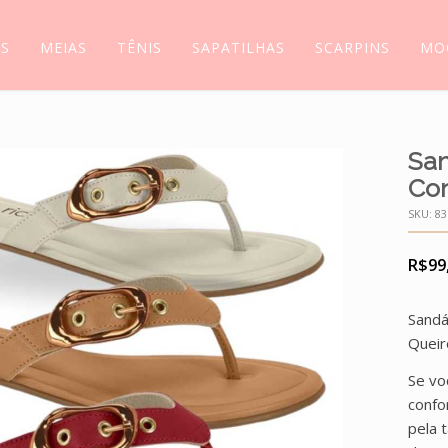
AS
MEIAS
TÊNIS
SAPATILHAS
SCARPINS
MO
San
Con
SKU:
83
R$
99
Sandá
Queir
Se vo
confo
pela 