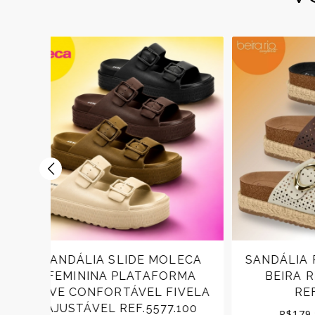
ECA
SANDÁLIA PAPETE FEMININA
SAND
MA
BEIRA RIO CONFORTO
RIO C
VELA
REF.8546.213
100
Price
R$
179,90
–
R$
199,90