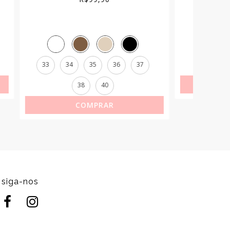
37
34
35
36
38
34
COMPRAR
siga-nos