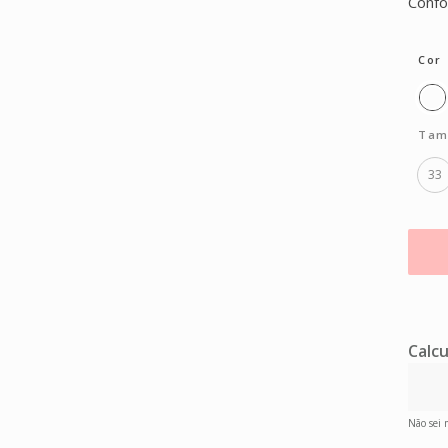
Confo
Cor
Tam
33
Calcu
Não sei