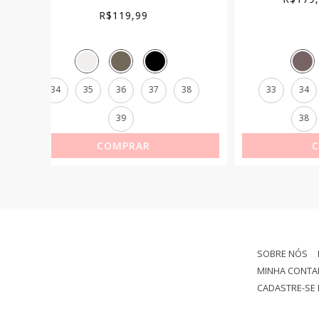
range:
R$179,90
through
38
33
34
35
36
37
33
R$199,90
38
39
40
COMPRAR
SOBRE NÓS
MINHA CONTA
CADASTRE-SE