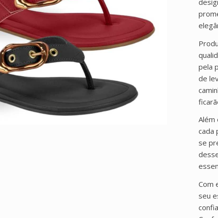
desig
prome
elegâ
Produ
quali
pela 
de le
camin
ficar
Além 
cada 
se pr
desse
essen
Com e
seu e
confi