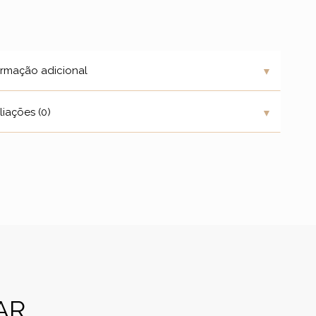
▼
ormação adicional
▼
liações (0)
AR