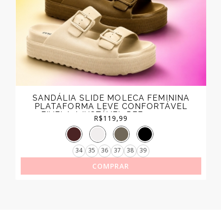
SANDÁLIA SLIDE MOLECA FEMININA
PLATAFORMA LEVE CONFORTÁVEL
FIVELA AJUSTÁVEL REF.5577.100
R$
119,99
34
35
36
37
38
39
COMPRAR