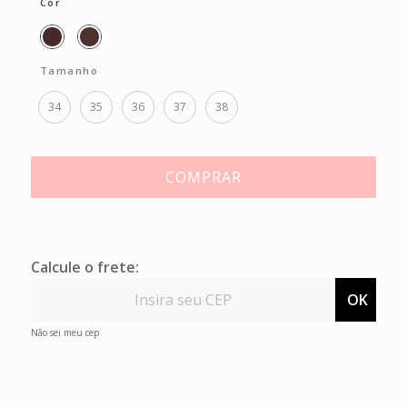
Cor
Tamanho
34
35
36
37
38
COMPRAR
Calcule o frete:
OK
Não sei meu cep