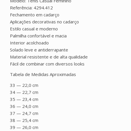
Modelo: Tênis Casual Feminino
Referência: 4294.412
Fechamento em cadarço
Aplicações decorativas no cadarço
Estilo casual e moderno
Palmilha confortável e macia
Interior acolchoado
Solado leve e antiderrapante
Material resistente e de alta qualidade
Fácil de combinar com diversos looks
Tabela de Medidas Aproximadas
33 — 22,0 cm
34 — 22,7 cm
35 — 23,4 cm
36 — 24,0 cm
37 — 24,7 cm
38 — 25,4 cm
39 — 26,0 cm