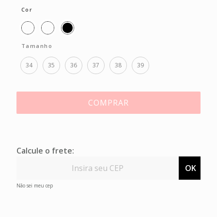
Cor
Tamanho
34
35
36
37
38
39
COMPRAR
Calcule o frete:
OK
Não sei meu cep