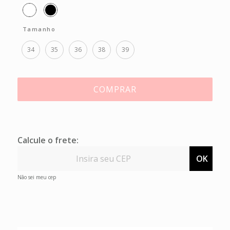
Tamanho
34
35
36
38
39
COMPRAR
Calcule o frete:
OK
Não sei meu cep