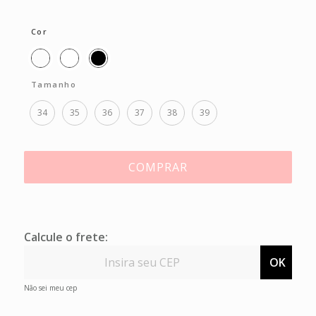
Cor
Tamanho
34
35
36
37
38
39
COMPRAR
Calcule o frete:
OK
Não sei meu cep