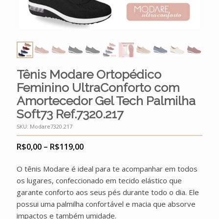
Tênis Modare Ortopédico
Feminino UltraConforto com
Amortecedor Gel Tech Palmilha
Soft73 Ref.7320.217
SKU:
Modare7320.217
Price
R$
0,00
–
R$
119,00
range:
R$0,00
through
R$119,00
O tênis Modare é ideal para te acompanhar em todos
os lugares, confeccionado em tecido elástico que
garante conforto aos seus pés durante todo o dia. Ele
possui uma palmilha confortável e macia que absorve
impactos e também umidade.